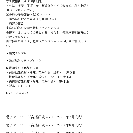
②研究報告（20,000字以内）
ともに、楽譜、図版、表、要旨などすべて含めて、刷り上がり
10ページ以内とする。
③会員の活動報告（5,000字以内）
演奏会の批評や書評（2,000字以内）
講習会報告
④会の内外の活動や情報についてのレポート
投稿者：原則として会員とする。ただし、依頼原稿執筆者はこ
の限りではない。
​※ご執筆にあたり、見本（テンプレートWord）をご参照下さ
い。
▪︎論文テンプレート
▪︎論文以外のテンプレート
原著論文の入稿後の予定
・査読結果通知（受理／条件付き／返却）：6月30日
・投稿修正期間（受理を除く）：7月1日〜7月15日
・再査読結果通知（受理／条件付き）：8月11日
​・製本：9月~10月
ISSN：2189-9339
電子キーボード音楽研究 vol.1 2006年7月刊行
電子キーボード音楽研究 vol.2 2007年8月刊行