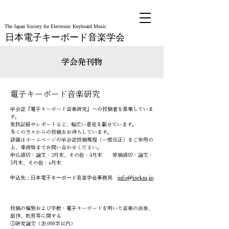
The Japan Society for Electronic Keyboard Music
日本電子キーボード音楽学会
学会発刊物
電子キーボード音楽研究
学会誌『電子キーボード音楽研究』への投稿者を募集していま
す。
実践記録やレポートなど、幅広い意見を載せています。
多くの方々からの投稿をお待ちしています。
詳細はホームページの学会誌投稿規程（一部改正）をご参照の
上、事務局までお問い合わせください。
申込締切：論文：3月末、その他：4月末
​原稿締切：論文：
5月末、その他：6月末
​申込先；日本電子キーボード音楽学会事務局
info@jsekm.jp
投稿の種別および字数：電子キーボードを用いた音楽の演奏、
創作、教育等に関する
①研究論文（20,000字以内）