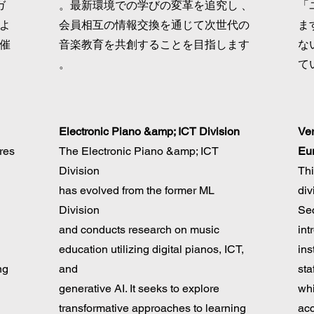
ガ
。最新環境での学びの変革を追究し 、
「
よ
会員相互の情報交換を通じて次世代の
ま
催
音楽教育を共創することを目指します
な
。
て
Electronic Piano &amp; ICT Division
Ver
res
The Electronic Piano &amp; ICT
Eur
Division
Thi
has evolved from the former ML
div
Division
Sec
and conducts research on music
int
education utilizing digital pianos, ICT,
ins
ng
and
sta
generative AI. It seeks to explore
whi
transformative approaches to learning
ac