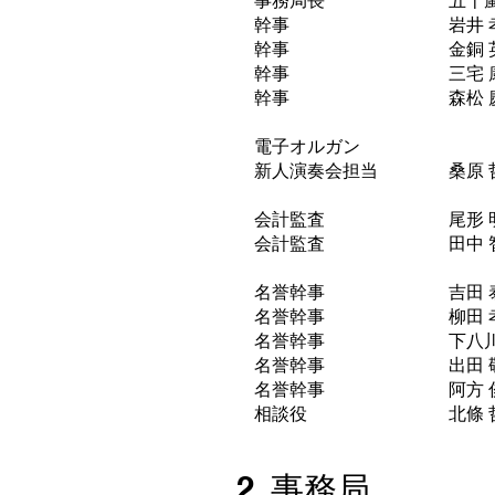
事務局長 五十嵐 優 株
幹事 岩井 孝信
幹事 金銅 英二
幹事 三宅 康弘 聖
幹事 森松 慶子
電子オルガン
新人演奏会担当 桑原 
会計監査 尾形 明範
会計監査 田中 智晃
名誉幹事 吉田 泰輔
名誉幹事 柳田 孝義
名誉幹事 下八川 共
名誉幹事 出田 敬三
名誉幹事 阿方 俊
相談役 北條 哲男 
2. 事務局