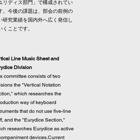
ユリディス部門」で構成されてい
す。今後の課題は、部会の前例の
い研究業績を国内外へ広く発信し
いくことです。
tical Line Music Sheet and
ydice Division
s committee consists of two
isions the "Vertical Notation
tion," which researches the
roduction way of keyboard
truments that do not use five-line
ff, and the "Eurydice Section,"
ch researches Eurydice as active
companiment devices.Current