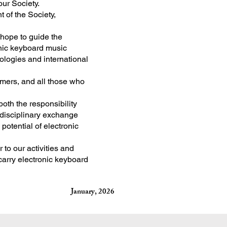
our Society.
 of the Society,
 hope to guide the
onic keyboard music
ologies and international
rmers, and all those who
both the responsibility
erdisciplinary exchange
potential of electronic
 to our activities and
carry electronic keyboard
January, 2026