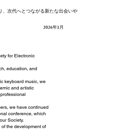
り、次代へとつながる新たな出会いや
2026年1月
ety for Electronic
ch, education, and
nic keyboard music, we
emic and artistic
 professional
bers, we have continued
ional conference, which
our Society.
 of the development of