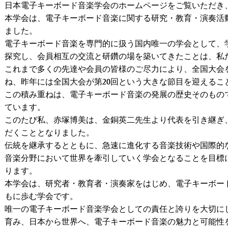
日本電子キーボード音楽学会のホームページをご覧いただき
本学会は、電子キーボード音楽に関する研究・教育・演奏活
ました。
電子キーボード音楽を専門的に扱う国内唯一の学会として、
探究し、会員相互の交流と研鑽の場を築いてきたことは、私
これまで多くの先達や会員の皆様のご尽力により、全国大会
ね、昨年には全国大会が第20回という大きな節目を迎えるこ
この積み重ねは、電子キーボード音楽の発展の歴史そのもの
ています。
このたび私、赤塚博美は、金銅英二先生より代表を引き継ぎ
だくこととなりました。
伝統を継承するとともに、急速に進化する音楽技術や国際的
音楽分野において世界を牽引していく学会となることを目標
ります。
本学会は、研究者・教育者・演奏家をはじめ、電子キーボー
もに歩む学会です。
唯一の電子キーボード音楽学会としての責任と誇りを大切に
育み、日本から世界へ、電子キーボード音楽の魅力と可能性