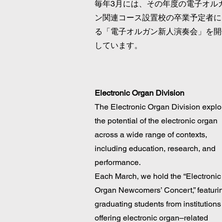
毎年3月には、その年度の電子オル
ン関連コース設置校の卒業予定者に
る「電子オルガン新人演奏会」を開
しています。
Electronic Organ Division
The Electronic Organ Division explo
the potential of the electronic organ
across a wide range of contexts,
including education, research, and
performance.
Each March, we hold the “Electronic
Organ Newcomers’ Concert,” featuri
graduating students from institutions
offering electronic organ–related