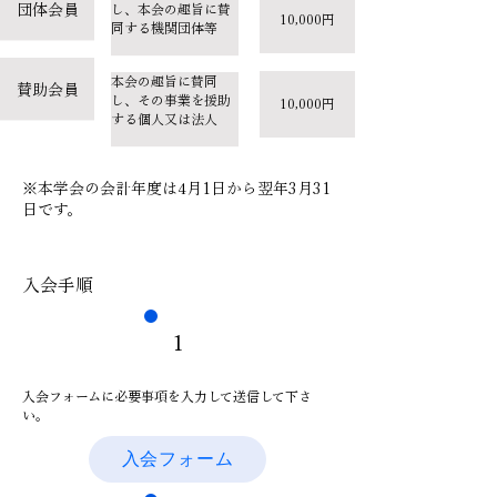
団体会員
し、本会の趣旨に賛
10,000円
同する機関団体等
本会の趣旨に賛同
賛助会員
し、その事業を援助
10,000円
する個人又は法人
※本学会の会計年度は4月1日から翌年3月31
日です。
入会手順
1
入会フォームに必要事項を入力して送信して下さ
い。
入会フォーム