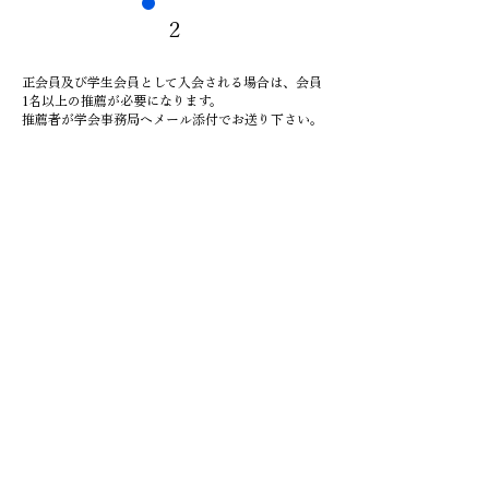
2
正会員及び学生会員として入会される場合は、会員
1名以上の推薦が必要になります。
​推薦者が学会事務局へメール添付でお送り下さい。
推薦者をお持ちでない方は、研究内容あるいは研究
経歴の概要を
添付ファイルにてお送り下さい。
3
後日、入会が幹事会で承認されましたらメールでご
連絡いたします。
会費の納入は下記銀行口座または郵便局口座宛お振
込みください。
【郵便局】
加入者払込（出）局新百合ヶ丘ビブレ内 口座 :
00250-0 129916「日本電子キーボード音楽学会」
【三菱東京UFJ銀行】
新百合ヶ丘支店 店番 075 普通預金 口座番号 :
0990871
「日本電子キーボード音楽学会」