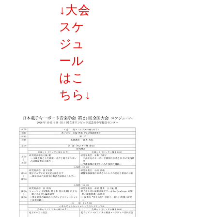
↓大会
スケ
ジュ
ール
はこ
ちら↓