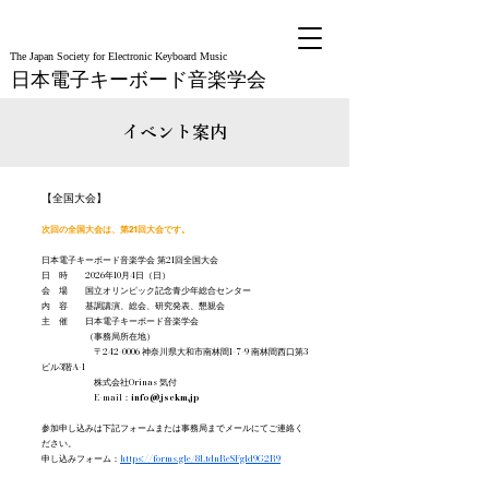
The Japan Society for Electronic Keyboard Music
日本電子キーボード音楽学会
イベント案内
【全国大会】
次回の全国大会は、第21回大会です。
日本電子キーボード音楽学会 第21回全国大会
日 時 2026年10月4日（日）
会 場 国立オリンピック記念青少年総合センター
内 容 基調講演、総会、研究発表、懇親会
主 催 日本電子キーボード音楽学会
（事務局所在地）
〒242-0006 神奈川県大和市南林間1-7-9 南林間西口第3
ビル3階A-1
株式会社Orinas 気付
E-mail：
info@jsekm.jp
参加申し込みは下記フォームまたは事務局までメールにてご連絡く
ださい。
申し込みフォーム：
https://forms.gle/8LtdnReSFg1d9G2R9